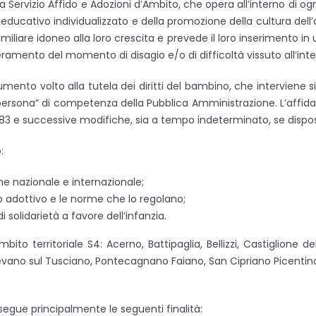
ta Servizio Affido e Adozioni d’Ambito, che opera all’interno di 
ucativo individualizzato e della promozione della cultura dell’affi
are idoneo alla loro crescita e prevede il loro inserimento in u
amento del momento di disagio e/o di difficoltà vissuto all’inter
mento volto alla tutela dei diritti del bambino, che interviene sia
lla persona” di competenza della Pubblica Amministrazione. L’aff
83 e successive modifiche, sia a tempo indeterminato, se disposto
:
ne nazionale e internazionale;
o adottivo e le norme che lo regolano;
solidarietà a favore dell’infanzia.
mbito territoriale S4: Acerno, Battipaglia, Bellizzi, Castiglione de
evano sul Tusciano, Pontecagnano Faiano, San Cipriano Picenti
ersegue principalmente le seguenti finalità: