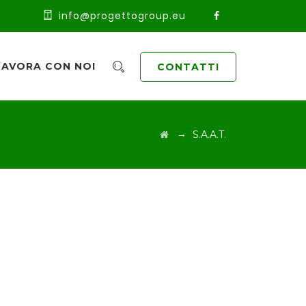
info@progettogroup.eu
LAVORA CON NOI
CONTATTI
→
S.A.A.T.