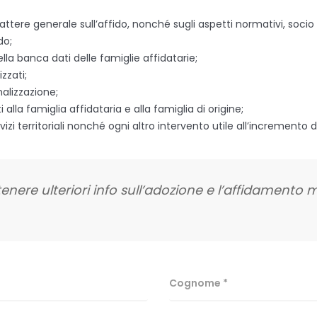
tere generale sull’affido, nonché sugli aspetti normativi, socio 
do;
ella banca dati delle famiglie affidatarie;
zzati;
onalizzazione;
la famiglia affidataria e alla famiglia di origine;
izi territoriali nonché ogni altro intervento utile all’incremento 
ttenere ulteriori info sull’adozione e l’affidamento 