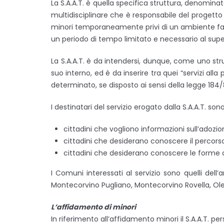
La S.A.A.T. è quella specifica struttura, denomina
multidisciplinare che è responsabile del progetto ed
minori temporaneamente privi di un ambiente famili
un periodo di tempo limitato e necessario al super
La S.A.A.T. è da intendersi, dunque, come uno stru
suo interno, ed è da inserire tra quei “servizi a
determinato, se disposto ai sensi della legge 184/
I destinatari del servizio erogato dalla S.A.A.T. sono
cittadini che vogliono informazioni sull’adozio
cittadini che desiderano conoscere il percors
cittadini che desiderano conoscere le forme di 
I Comuni interessati al servizio sono quelli dell’a
Montecorvino Pugliano, Montecorvino Rovella, Ol
L’affidamento di minori
In riferimento all’affidamento minori il S.A.A.T. p