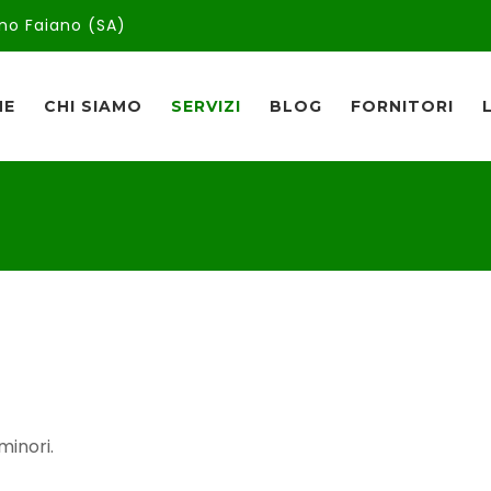
no Faiano (SA)
ME
CHI SIAMO
SERVIZI
BLOG
FORNITORI
minori.