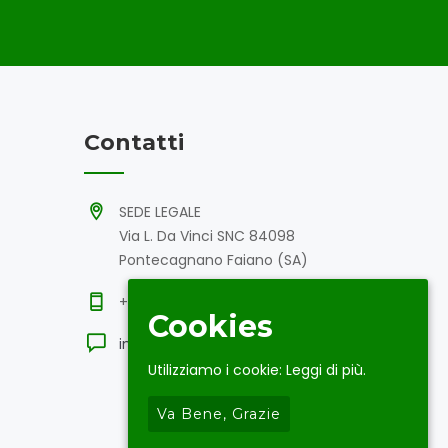
Contatti
SEDE LEGALE
Via L. Da Vinci SNC 84098
Pontecagnano Faiano (SA)
+39 089 808704
Cookies
info@progettogroup.eu
Utilizziamo i cookie:
Leggi di più.
Va Bene, Grazie