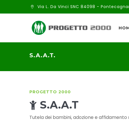
Via L. Da Vinci SNC 84098 - Pontecagna
HO
S.A.A.T.
PROGETTO 2000
S.A.A.T
Tutela dei bambini, adozione e affidamento 