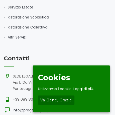
Servizio Estate
Ristorazione Scolastica
Ristorazione Collettiva
Altri Servizi
Contatti
Cookies
SEDE LEGALE
Via L. Da Vinci SNC 84098
Pontecagnano Faiano (SA)
Utilizziamo i cookie:
Leggi di più.
+39 089 808704
Va Bene, Grazie
info@progettogroup.eu