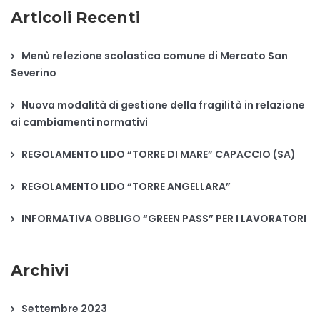
e
Articoli Recenti
r
c
a
Menù refezione scolastica comune di Mercato San
p
Severino
e
r
Nuova modalità di gestione della fragilità in relazione
:
ai cambiamenti normativi
REGOLAMENTO LIDO “TORRE DI MARE” CAPACCIO (SA)
REGOLAMENTO LIDO “TORRE ANGELLARA”
INFORMATIVA OBBLIGO “GREEN PASS” PER I LAVORATORI
Archivi
Settembre 2023