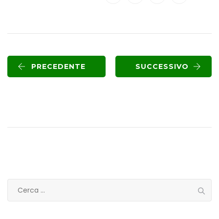
PRECEDENTE
SUCCESSIVO
R
i
c